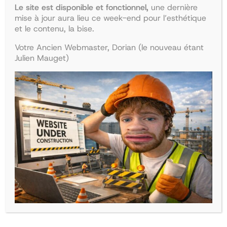
Le site est disponible et fonctionnel,
une dernière
mise à jour aura lieu ce week-end pour l’esthétique
et le contenu, la bise.
Votre Ancien Webmaster, Dorian (le nouveau étant
Julien Mauget)
Collège d’endocrinologie et
Collège de pédiatrie
diabétologie
Le
Le
47,90
€
41,68
€
Le
Le
38,50
€
33,50
€
prix
prix
Ajouter au panier
prix
prix
Ajouter au panier
initial
actuel
initial
actuel
était :
est :
était :
est :
47,90€.
41,68€.
38,50€.
33,50€.
La boutique
Recherche