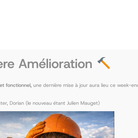
Santé, le format concours a officiellement
es
quand cela est nécessaire pour valider son
u la moyenne, soit pour espérer rejoindre une
éorienter directement en
LAS2
.
ère Amélioration
et :
 et fonctionnel,
une dernière mise à jour aura lieu ce week-end
anté
er, Dorian (le nouveau étant Julien Mauget)