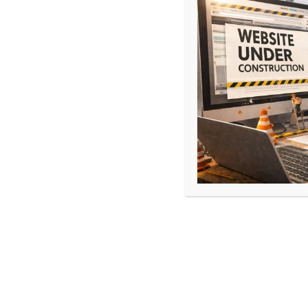
Atomistique
Liaisons chimiques
Equilibres chimiques
Chimie O
Stéréochimie
Alcools / Alcènes
Dérivés carbonylés
Dérivés halogénés
Biochimie