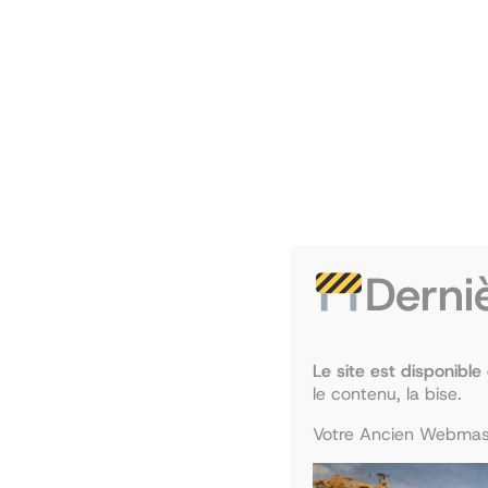
Aller
au
TEMPO ASSO
contenu
Panier
Derni
Le site est disponible
Votre panier est actuellement vide.
le contenu, la bise.
Votre Ancien Webmast
Retour à la boutique