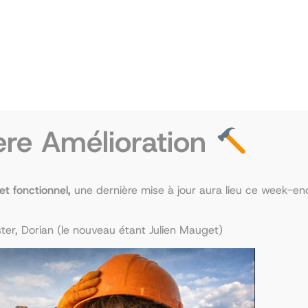
macie
019-2021)
ensable, ni même essentielle !
ère Amélioration
at aurait pu être davantage présent pour moi.
et ce de manière entièrement bénévole :
 et fonctionnel,
une dernière mise à jour aura lieu ce week-end
ntensif. Deux semaines durant lesquelles on
er, Dorian (le nouveau étant Julien Mauget)
et motivation. Cela nous met directement dans
teurs qui nous prodiguent cours et TDs.
lanches durant cette PR que durant le reste de
 puisque c’était l’occasion d’acquérir dès le