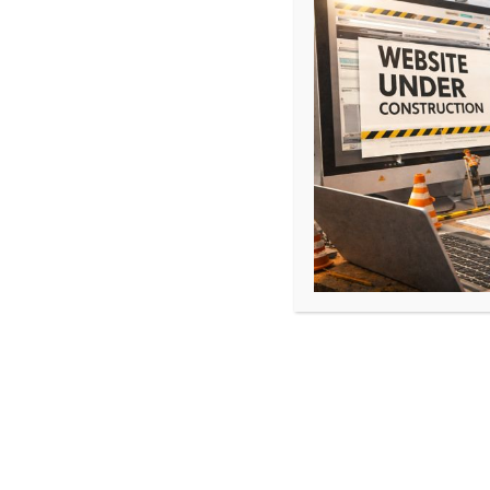
départ une immense rigueur ainsi qu’une ava
cours du prem
2) Leur système de parrainage très développ
choisir un parrain ou une marraine, c’est-à-
année de santé (MMOPK), afin de lui po
Petit avantage : chaque étudiant en 2ème a
groupe de travail qui peut 
3) Leur préparation tout le long de l’année ;
une matière/UE différente) et des TDs sur d
représentent le plus gros de leurs efforts. C’e
une certaine
Point à ne pas négliger : ce sont lors des tu
classement approximatif au concours. Et c’
classées le plus de personnes, don