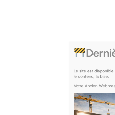
Phar
PACES (2
Non, la prépa n’est pas indisp
Derni
Pour ma part, je ne vois pas comment le Tutor
Ils offrent tellement de prestations, 
Le site est disponible
le contenu, la bise.
1) Leur Pré-Rentrée fait office de stage i
Votre Ancien Webmast
accumule méthodes, connaissances, relations 
le bain grâce à la détermination des tu
Je me souviens avoir fait davantage de nuits b
l’année et je ne le regrette absolument pas,