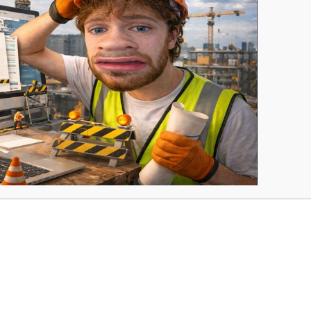
nce sur des chapitres compliqués à gérer au
ier semestre.
é. Dès le mois de septembre, on est amené à
dire un étudiant qui vient de passer en 2ème
ser des questions au cours de l’année.
nnée a un petit groupe de fillots, comme un
nous aider à rester motivé !
 des tutos (examens blancs chaque mercredi sur
es chapitres spécifiques. Ces entraînements
st surtout grâce à ce planning que l’on conserve
 régularité.
tos que l’on peut se faire une idée sur notre
est aux examens blancs du Tutorat que sont
c ce sont les plus représentatifs !