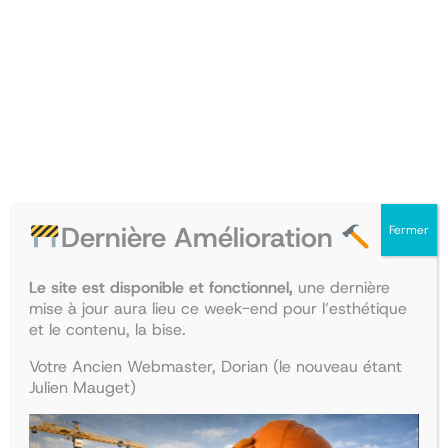
Aller
au
TEMPO
contenu
0,00€
ASSO
Dernière Amélioration
Fermer
Internat
Le site est disponible et fonctionnel,
une dernière
mise à jour aura lieu ce week-end pour l’esthétique
et le contenu, la bise.
Votre Ancien Webmaster, Dorian (le nouveau étant
Julien Mauget)
TEMPO ASSO