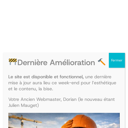
PRODUIT
PRODU
PROMO
PROMO
EN
EN
PROMOTION
PROM
Dernière Amélioration
Fermer
Collège de Santé publique
Collège de Médecine légale
Le site est disponible et fonctionnel,
une dernière
et du travail
mise à jour aura lieu ce week-end pour l’esthétique
Le
Le
35,00
€
30,45
€
et le contenu, la bise.
Le
Le
28,00
€
24,36
€
prix
prix
Ajouter au panier
prix
prix
initial
actuel
Ajouter au panier
Votre Ancien Webmaster, Dorian (le nouveau étant
initial
actuel
était :
est :
Julien Mauget)
était :
est :
35,00€.
30,45€.
PRODUIT
PRODU
PROMO
PROMO
28,00€.
24,36€.
EN
EN
PROMOTION
PROM