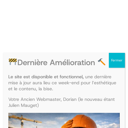
PRODUIT
PRODU
PROMO
PROMO
EN
EN
PROMOTION
PROM
Dernière Amélioration
Fermer
Collège de Santé publique
Collège de Médecine légale
Le site est disponible et fonctionnel,
une dernière
et du travail
mise à jour aura lieu ce week-end pour l’esthétique
Le
Le
35,00
€
30,45
€
et le contenu, la bise.
Le
Le
28,00
€
24,36
€
prix
prix
Ajouter au panier
prix
prix
initial
actuel
Ajouter au panier
Votre Ancien Webmaster, Dorian (le nouveau étant
initial
actuel
était :
est :
Julien Mauget)
était :
est :
35,00€.
30,45€.
PRODUIT
PRODU
PROMO
PROMO
28,00€.
24,36€.
EN
EN
PROMOTION
PROM