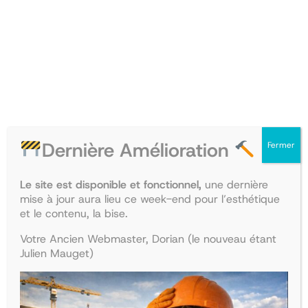
PRODUIT
PRODU
PROMO
PROMO
EN
EN
PROMOTION
PROM
Dernière Amélioration
Fermer
Collège de Santé publique
Collège de Médecine légale
Le site est disponible et fonctionnel,
une dernière
et du travail
mise à jour aura lieu ce week-end pour l’esthétique
Le
Le
35,00
€
30,45
€
et le contenu, la bise.
Le
Le
28,00
€
24,36
€
prix
prix
Ajouter au panier
prix
prix
initial
actuel
Ajouter au panier
Votre Ancien Webmaster, Dorian (le nouveau étant
initial
actuel
était :
est :
Julien Mauget)
était :
est :
35,00€.
30,45€.
PRODUIT
PRODU
PROMO
PROMO
28,00€.
24,36€.
EN
EN
PROMOTION
PROM