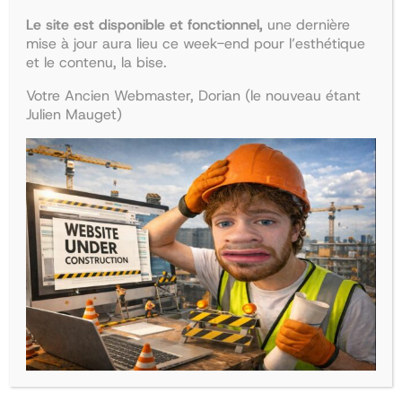
Le site est disponible et fonctionnel,
une dernière
mise à jour aura lieu ce week-end pour l’esthétique
et le contenu, la bise.
Votre Ancien Webmaster, Dorian (le nouveau étant
Julien Mauget)
Collège d’endocrinologie et
Collège de pédiatrie
diabétologie
Le
Le
47,90
€
41,68
€
Le
Le
38,50
€
33,50
€
prix
prix
Ajouter au panier
prix
prix
Ajouter au panier
initial
actuel
initial
actuel
était :
est :
était :
est :
47,90€.
41,68€.
38,50€.
33,50€.
La boutique
Recherche