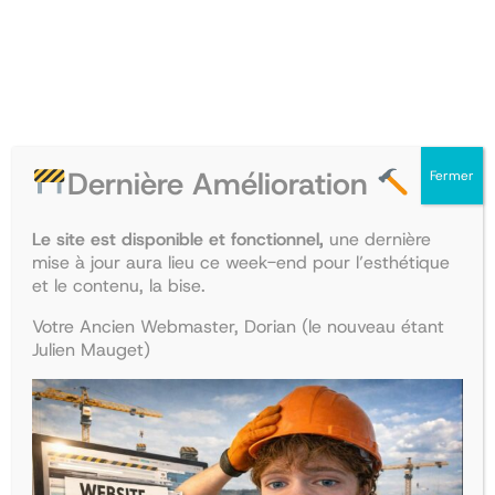
Dernière Amélioration
Fermer
Collège d’endocrinologie et
Collège de pédiatrie
diabétologie
Le site est disponible et fonctionnel,
une dernière
Le
Le
47,90
€
41,68
€
mise à jour aura lieu ce week-end pour l’esthétique
Le
Le
38,50
€
33,50
€
prix
prix
Ajouter au panier
et le contenu, la bise.
prix
prix
Ajouter au panier
initial
actuel
initial
actuel
était :
est :
Votre Ancien Webmaster, Dorian (le nouveau étant
était :
est :
47,90€.
41,68€.
Julien Mauget)
38,50€.
33,50€.
La boutique
Recherche