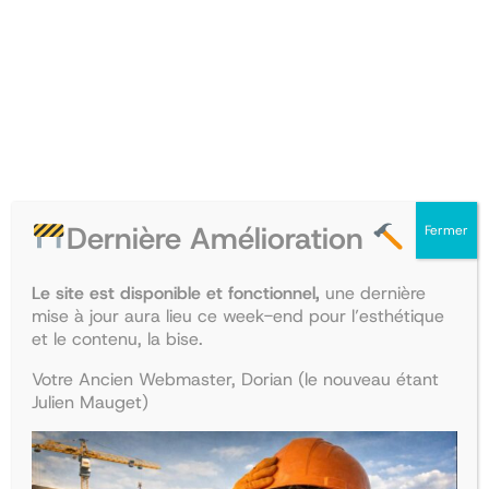
PRODUIT
PRODU
PROMO
PROMO
EN
EN
PROMOTION
PROM
Dernière Amélioration
Fermer
Collège de Santé publique
Collège de Médecine légale
Le site est disponible et fonctionnel,
une dernière
et du travail
mise à jour aura lieu ce week-end pour l’esthétique
Le
Le
35,00
€
30,45
€
et le contenu, la bise.
Le
Le
28,00
€
24,36
€
prix
prix
Ajouter au panier
prix
prix
initial
actuel
Ajouter au panier
Votre Ancien Webmaster, Dorian (le nouveau étant
initial
actuel
était :
est :
Julien Mauget)
était :
est :
35,00€.
30,45€.
PRODUIT
PRODU
PROMO
PROMO
28,00€.
24,36€.
EN
EN
PROMOTION
PROM