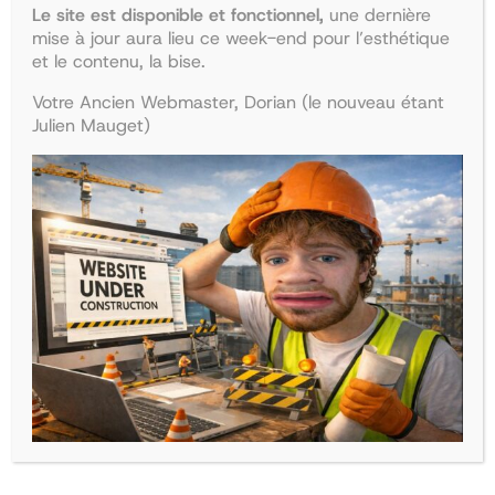
Le site est disponible et fonctionnel,
une dernière
mise à jour aura lieu ce week-end pour l’esthétique
et le contenu, la bise.
Votre Ancien Webmaster, Dorian (le nouveau étant
Julien Mauget)
Collège d’endocrinologie et
Collège de pédiatrie
diabétologie
Le
Le
47,90
€
41,68
€
Le
Le
38,50
€
33,50
€
prix
prix
Ajouter au panier
prix
prix
Ajouter au panier
initial
actuel
initial
actuel
était :
est :
était :
est :
47,90€.
41,68€.
38,50€.
33,50€.
La boutique
Recherche