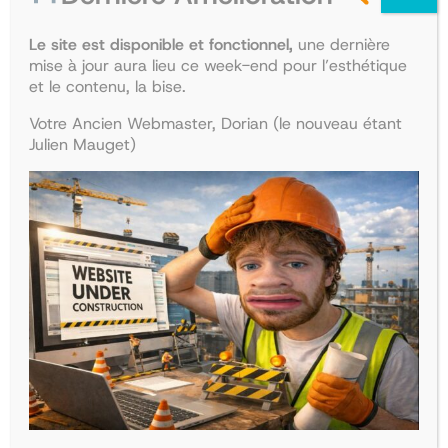
Le site est disponible et fonctionnel,
une dernière
mise à jour aura lieu ce week-end pour l’esthétique
et le contenu, la bise.
Votre Ancien Webmaster, Dorian (le nouveau étant
Julien Mauget)
Collège d’endocrinologie et
Collège de pédiatrie
diabétologie
Le
Le
47,90
€
41,68
€
Le
Le
38,50
€
33,50
€
prix
prix
Ajouter au panier
prix
prix
Ajouter au panier
initial
actuel
initial
actuel
était :
est :
était :
est :
47,90€.
41,68€.
38,50€.
33,50€.
La boutique
Recherche