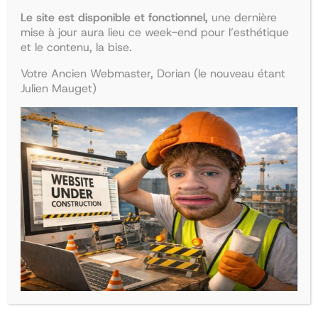
Le site est disponible et fonctionnel,
une dernière
mise à jour aura lieu ce week-end pour l’esthétique
et le contenu, la bise.
Votre Ancien Webmaster, Dorian (le nouveau étant
Julien Mauget)
Collège d’endocrinologie et
Collège de pédiatrie
diabétologie
Le
Le
47,90
€
41,68
€
Le
Le
38,50
€
33,50
€
prix
prix
Ajouter au panier
prix
prix
Ajouter au panier
initial
actuel
initial
actuel
était :
est :
était :
est :
47,90€.
41,68€.
38,50€.
33,50€.
La boutique
Recherche