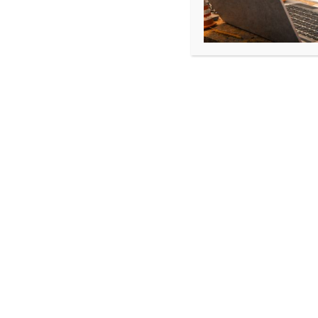
PRODUIT
PROMO
EN
PROMOTION
MedLine
iKB Hépatho-gastro-entérologie,