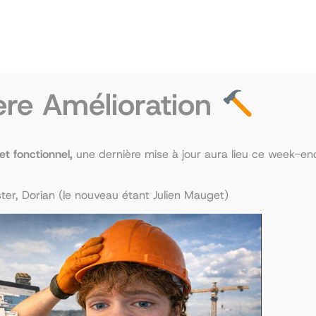
PRODUIT
PROMO
EN
PROMOTION
ère Amélioration
 et fonctionnel,
une dernière mise à jour aura lieu ce week-end
er, Dorian (le nouveau étant Julien Mauget)