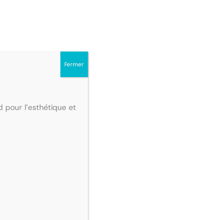
PRODUIT
PROD
PROMO
PROMO
EN
EN
PROMOTION
PRO
Fermer
 pour l’esthétique et