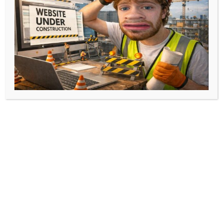
supérieure, qui devient une
personne de
confiance
régulièrement disponible pour
répondre à ses questions, donner des conseils,
confier le vécu de son année, etc…
Enfin, un Tutorat informe sur les différentes
options d’
orientation
et de
réorientation
qui
s’offrent aux étudiants tout au long de l’année
et dans la suite de leur cursus. Il leur transmet
les informations sur les
différentes filières de
santé
, et leur donne les clefs pour faire des
choix d’orientation éclairés et pertinents
.
Comment fonctionne un Tutorat ?
Le Tutorat est assuré par des étudiants
d’
années supérieures en santé
(
Médecine
,
Pharmacie
,
Maïeutique
,
Odontologie
,
Kinésithérapie
), avec en plus un
soutien