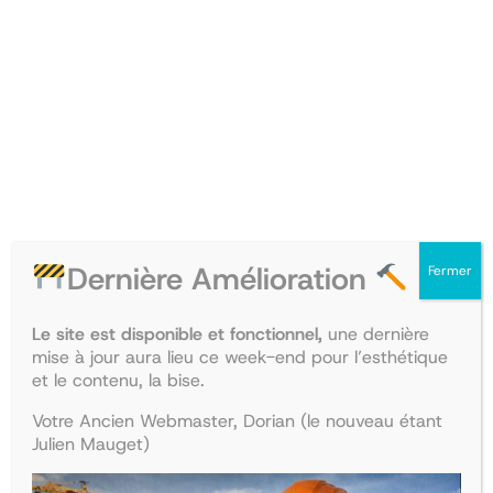
Collège – Cardiologie
Le
Le
39,00
€
33,93
€
prix
prix
Ajouter au panier
initial
actuel
PRODUIT
PROMO
était :
est :
EN
39,00€.
33,93€.
PROMOT
Dernière Amélioration
Fermer
Le site est disponible et fonctionnel,
une dernière
mise à jour aura lieu ce week-end pour l’esthétique
et le contenu, la bise.
Votre Ancien Webmaster, Dorian (le nouveau étant
Julien Mauget)