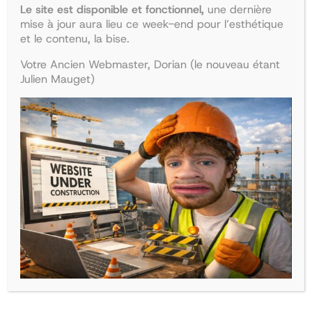
Le site est disponible et fonctionnel,
une dernière
mise à jour aura lieu ce week-end pour l’esthétique
et le contenu, la bise.
Votre Ancien Webmaster, Dorian (le nouveau étant
Julien Mauget)
Collège d’endocrinologie et
Collège de pédiatrie
diabétologie
Le
Le
47,90
€
41,68
€
Le
Le
38,50
€
33,50
€
prix
prix
Ajouter au panier
prix
prix
Ajouter au panier
initial
actuel
initial
actuel
était :
est :
était :
est :
47,90€.
41,68€.
38,50€.
33,50€.
La boutique
Recherche