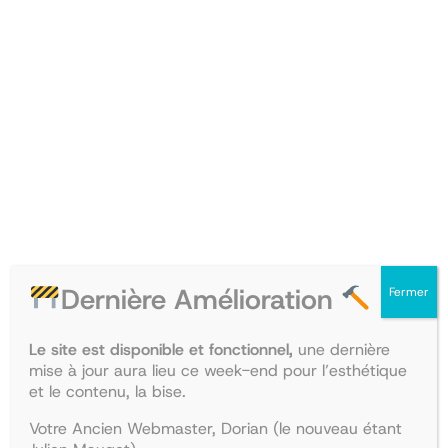
Aller
au
TEMPO
contenu
0,00€
ASSO
Journée
Dernière Amélioration
Fermer
Journée d’immersion
Le site est disponible et fonctionnel,
une dernière
mise à jour aura lieu ce week-end pour l’esthétique
2 février 2020
Com’ Tempo
•
et le contenu, la bise.
Votre Ancien Webmaster, Dorian (le nouveau étant
le 7 février 2020, de 9h à 13h, pour les lycéens