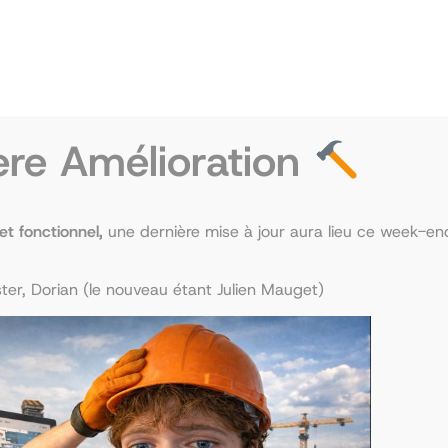
 Nous vous invitons à l’Assemblée Générale de Passat
sur les diverses activités et projets de la TEMPO cet
ère Amélioration
 et fonctionnel,
une dernière mise à jour aura lieu ce week-end
er, Dorian (le nouveau étant Julien Mauget)
 souhaitant rejoindre une filière médicale En quoi cons
pe d’un étudiant en première année d’étude de santé à 