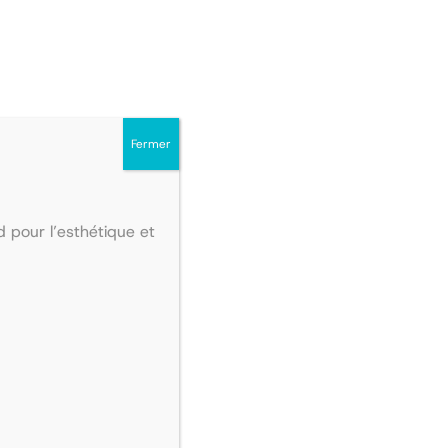
ion qui se tiendra le vendredi 28 février
te année, puis procéderons à l’élection du
Fermer
 pour l’esthétique et
iste cette journée ?Elle a pour but de
tous ceux qui souhaitent intégrer ces