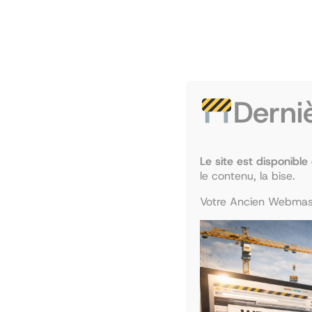
•
22 février 2020
Com’ Tempo
Ça y est, le mandat 2019-2020 touche à sa fin !
en amphi 1 à 13h30. Nous vous ferons un retour 
Derni
nouveau bureau. …
Le site est disponible
Journée d’immersion
le contenu, la bise.
Votre Ancien Webmast
•
2 février 2020
Com’ Tempo
le 7 février 2020, de 9h à 13h, pour les lycéens
faire découvrir l’organisation d’une journée ty