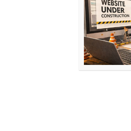
études ! Ainsi les participants (c’est à…
Journée Portes Ouvertes
•
2 février 2020
Com’ Tempo
le 5 février 2020 de 16h à 20h Le 5 février 202
collaboration de l’université de Saint-Quentin-en-
de l’UFR des sciences de…