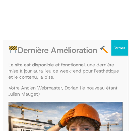
PROMO
4
7
a
EN
8
6
c
PROMOT
,
€
c
0
.
é
0
l
€
é
.
r
Dernière Amélioration
Fermer
é
e
d
Le site est disponible et fonctionnel,
une dernière
e
mise à jour aura lieu ce week-end pour l’esthétique
l
et le contenu, la bise.
'
Votre Ancien Webmaster, Dorian (le nouveau étant
E
Julien Mauget)
C
G