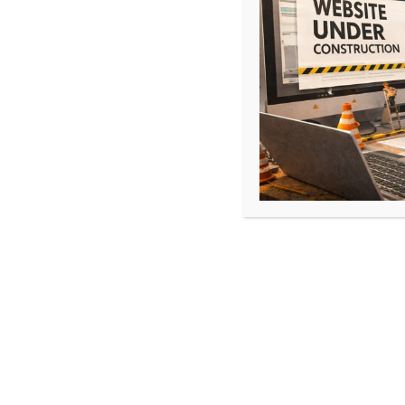
de l’UFR des sciences de…
TUTORAT : Réorientation P
•
14 août 2019
Webmaster en fait
Rebondissez avec l’ISO ! L’Institut Supérieur d
Septembre 2014 la filière Santé Visuelle pour d
relationnelle et évolutive sur un marché du trav