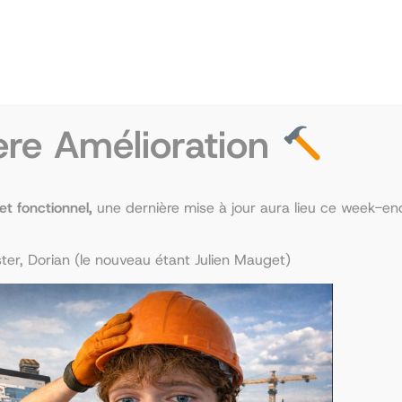
 souhaitant rejoindre une filière médicale En quoi cons
pe d’un étudiant en première année d’étude de santé à 
ère Amélioration
 et fonctionnel,
une dernière mise à jour aura lieu ce week-end
er, Dorian (le nouveau étant Julien Mauget)
0 aura lieu la Journée Portes Ouvertes pour les futur
Yvelines, le Tutorat Paris Ouest est heureux de t’accuei