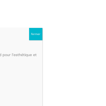
iste cette journée ?Elle a pour but de
tous ceux qui souhaitent intégrer ces
Fermer
 pour l’esthétique et
s étudiants en PACES de l’UVSQ ! Avec la
llir (toi et tes parents) dans les locaux