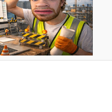
ACES
’Optique propose aux étudiants de PACES désirant se ré
evenir Opticien-Optométriste.Les étudiants accéderont 
ail très porteur. Cycle d’études Vous pourrez suivre la