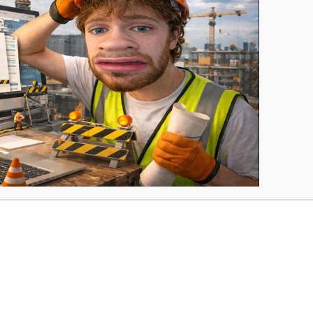
utres projets éventuels de l’étudiant.
té =>
UVSQ : 48 ECTS
ion au choix de l’étudiant vers une autre
ici de la mineure ) =>
UVSQ : 12 ECTS
rales et un module de découverte des métiers