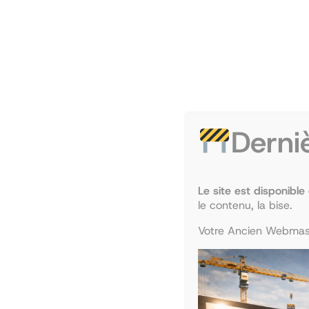
Derni
Le site est disponible
le contenu, la bise.
Votre Ancien Webmast
Le PASS : Parcours Accès Spécifique Santé
Une
majeure santé