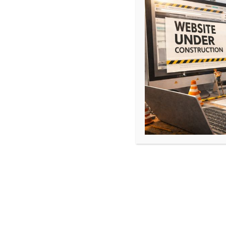
+
Une
mineure au choix
, correspondant aux a
ex :
option droit, biologie, informatique…
L’étudiant doit valider :
Au moins 30 ECTS du domaine de la san
Au moins 10 ECTS proposés pour l’orientat
licence en passerelle sortante. ( on parle 
Un module d’anglais
Un module de préparation aux épreuves o
de la santé.
NB : Kézako un ECTS ?