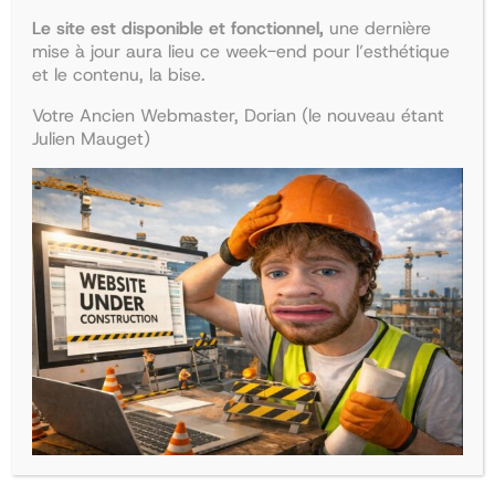
Le site est disponible et fonctionnel,
une dernière
mise à jour aura lieu ce week-end pour l’esthétique
et le contenu, la bise.
Votre Ancien Webmaster, Dorian (le nouveau étant
Julien Mauget)
Collège d’endocrinologie et
Collège de pédiatrie
diabétologie
Le
Le
47,90
€
41,68
€
Le
Le
38,50
€
33,50
€
prix
prix
Ajouter au panier
prix
prix
Ajouter au panier
initial
actuel
initial
actuel
était :
est :
était :
est :
47,90€.
41,68€.
38,50€.
33,50€.
La boutique
Recherche