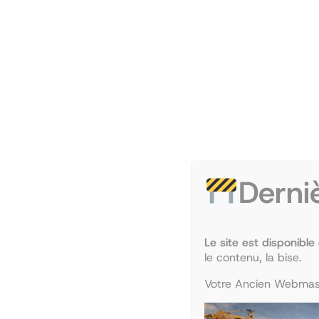
Aller
au
TEMPO ASSO
contenu
Derni
Thank You for Pu
Le site est disponible
le contenu, la bise.
Thanks for purchasing the course, your order wi
Votre Ancien Webmast